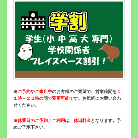
※
ご予約
や
ご来店中
のお客様のご要望で、営業時間を
１
１時～２２時
の間で
変更可能
です。お気軽にお問い合わ
せください。
※
休業日のご予約／ご利用
は、
休日料金
となります。予
めご了承下さい。