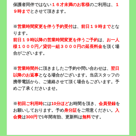
保護者同伴ではない
１６才未満のお客様
のご利用は、
１
９時まで
とさせて頂きます。
※
営業時間変更を伴う予約受付
は、
前日１９時まで
とな
ります。
前日１９時以降の営業時間変更を伴うご予約
は、
お一人
様１０００円／貸切一組３０００円の延長料金
を頂く場
合がございます。
※
営業時間外
に頂きましたご予約や問い合わせは、
翌日
以降のお返事
となる場合がございます。当店スタッフの
携帯電話から、ご連絡させて頂く場合もございます。予
めご了承くださいませ。
※
初回ご利用時
には
10分ほど
お時間を頂き、
会員登録
を
お願いしております。予め
身分証
をご用意ください。
入
会費
は
300円
で1年間有効、更新料は
無料
です。