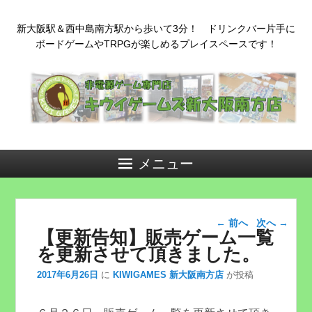
新大阪駅＆西中島南方駅から歩いて3分！ ドリンクバー片手に
ボードゲームやTRPGが楽しめるプレイスペースです！
メニュー
投稿ナビゲー
←
前へ
次へ
→
【更新告知】販売ゲーム一覧
ション
を更新させて頂きました。
2017年6月26日
に
KIWIGAMES 新大阪南方店
が投稿