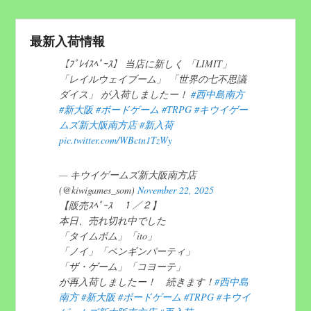
最新入荷情報
【ﾌﾟﾚｲｽﾍﾟｰｽ】 当店に新しく 「LIMIT」
「レイルウェイブーム」 「世界の七不思議
ダイス」 が入荷しましたー！
#西中島南方
#新大阪
#ボードゲーム
#TRPG
#キウイゲー
ムズ新大阪南方店
#新入荷
pic.twitter.com/WBctn1TzWy
— キウイゲームズ新大阪南方店
(@kiwigames_som)
November 22, 2025
【販売ｽﾍﾟｰｽ １／２】
本日、売れ切れ中でした
「タイムボム」「ito」
「ノイ」「ペンギンパーティ」
「ザ・ゲーム」「コヨーテ」
が再入荷しましたー！ 続きます！
#西中島
南方
#新大阪
#ボードゲーム
#TRPG
#キウイ