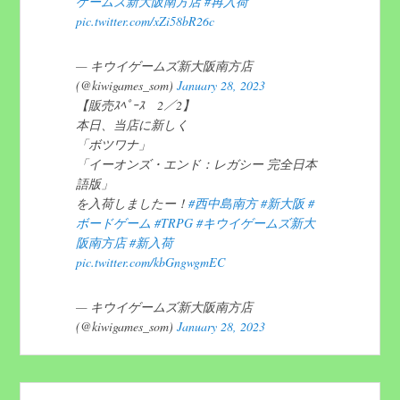
ゲームズ新大阪南方店
#再入荷
pic.twitter.com/xZi58bR26c
— キウイゲームズ新大阪南方店
(@kiwigames_som)
January 28, 2023
【販売ｽﾍﾟｰｽ 2／2】
本日、当店に新しく
「ボツワナ」
「イーオンズ・エンド：レガシー 完全日本
語版」
を入荷しましたー！
#西中島南方
#新大阪
#
ボードゲーム
#TRPG
#キウイゲームズ新大
阪南方店
#新入荷
pic.twitter.com/kbGngwgmEC
— キウイゲームズ新大阪南方店
(@kiwigames_som)
January 28, 2023