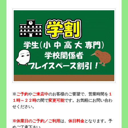
※
ご予約
や
ご来店中
のお客様のご要望で、営業時間を
１
１時～２２時
の間で
変更可能
です。お気軽にお問い合わ
せください。
※
休業日のご予約／ご利用
は、
休日料金
となります。予
めご了承下さい。