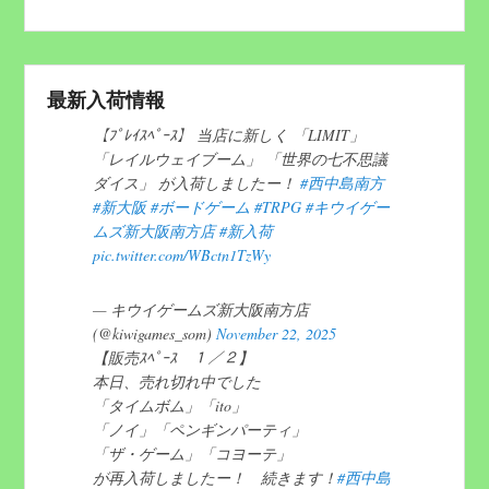
最新入荷情報
【ﾌﾟﾚｲｽﾍﾟｰｽ】 当店に新しく 「LIMIT」
「レイルウェイブーム」 「世界の七不思議
ダイス」 が入荷しましたー！
#西中島南方
#新大阪
#ボードゲーム
#TRPG
#キウイゲー
ムズ新大阪南方店
#新入荷
pic.twitter.com/WBctn1TzWy
— キウイゲームズ新大阪南方店
(@kiwigames_som)
November 22, 2025
【販売ｽﾍﾟｰｽ １／２】
本日、売れ切れ中でした
「タイムボム」「ito」
「ノイ」「ペンギンパーティ」
「ザ・ゲーム」「コヨーテ」
が再入荷しましたー！ 続きます！
#西中島