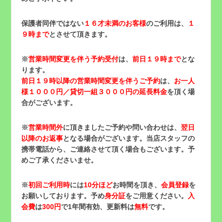
保護者同伴ではない
１６才未満のお客様
のご利用は、
１
９時まで
とさせて頂きます。
※
営業時間変更を伴う予約受付
は、
前日１９時まで
とな
ります。
前日１９時以降の営業時間変更を伴うご予約
は、
お一人
様１０００円／貸切一組３０００円の延長料金
を頂く場
合がございます。
※
営業時間外
に頂きましたご予約や問い合わせは、
翌日
以降のお返事
となる場合がございます。当店スタッフの
携帯電話から、ご連絡させて頂く場合もございます。予
めご了承くださいませ。
※
初回ご利用時
には
10分ほど
お時間を頂き、
会員登録
を
お願いしております。予め
身分証
をご用意ください。
入
会費
は
300円
で1年間有効、更新料は
無料
です。