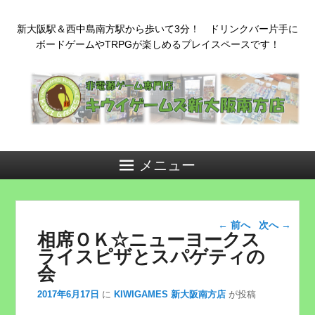
新大阪駅＆西中島南方駅から歩いて3分！ ドリンクバー片手に
ボードゲームやTRPGが楽しめるプレイスペースです！
メニュー
投稿ナビゲー
←
前へ
次へ
→
相席ＯＫ☆ニューヨークス
ション
ライスピザとスパゲティの
会
2017年6月17日
に
KIWIGAMES 新大阪南方店
が投稿