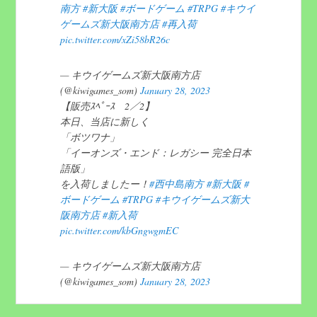
南方
#新大阪
#ボードゲーム
#TRPG
#キウイ
ゲームズ新大阪南方店
#再入荷
pic.twitter.com/xZi58bR26c
— キウイゲームズ新大阪南方店
(@kiwigames_som)
January 28, 2023
【販売ｽﾍﾟｰｽ 2／2】
本日、当店に新しく
「ボツワナ」
「イーオンズ・エンド：レガシー 完全日本
語版」
を入荷しましたー！
#西中島南方
#新大阪
#
ボードゲーム
#TRPG
#キウイゲームズ新大
阪南方店
#新入荷
pic.twitter.com/kbGngwgmEC
— キウイゲームズ新大阪南方店
(@kiwigames_som)
January 28, 2023