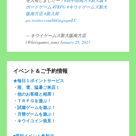
を入荷しましたー！
#西中島南方
#新大阪
#
ボードゲーム
#TRPG
#キウイゲームズ新大
阪南方店
#新入荷
pic.twitter.com/kbGngwgmEC
— キウイゲームズ新大阪南方店
(@kiwigames_som)
January 28, 2023
イベント＆ご予約情報
★毎日１ポイントサービス
・雨、雪、猛暑ご来店！
・他のお客様と相席！
・ＴＲＰＧを遊ぶ！
・試遊ゲームを遊ぶ！
・月替ゲームを遊ぶ！
・キウイコイン発見！