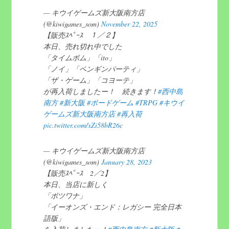
— キウイゲームズ新大阪南方店
(@kiwigames_som)
November 22, 2025
【販売ｽﾍﾟｰｽ １／２】
本日、売れ切れ中でした
「タイムボム」「ito」
「ノイ」「ペンギンパーティ」
「ザ・ゲーム」「コヨーテ」
が再入荷しましたー！ 続きます！
#西中島
南方
#新大阪
#ボードゲーム
#TRPG
#キウイ
ゲームズ新大阪南方店
#再入荷
pic.twitter.com/xZi58bR26c
— キウイゲームズ新大阪南方店
(@kiwigames_som)
January 28, 2023
【販売ｽﾍﾟｰｽ 2／2】
本日、当店に新しく
「ボツワナ」
「イーオンズ・エンド：レガシー 完全日本
語版」