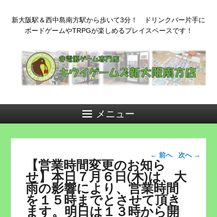
新大阪駅＆西中島南方駅から歩いて3分！ ドリンクバー片手に
ボードゲームやTRPGが楽しめるプレイスペースです！
メニュー
投稿ナビゲー
←
前へ
次へ
→
【営業時間変更のお知ら
ション
せ】本日７月６日(木)は、大
雨の影響により、営業時間
を１５時までとさせて頂き
ます。明日は１３時から開