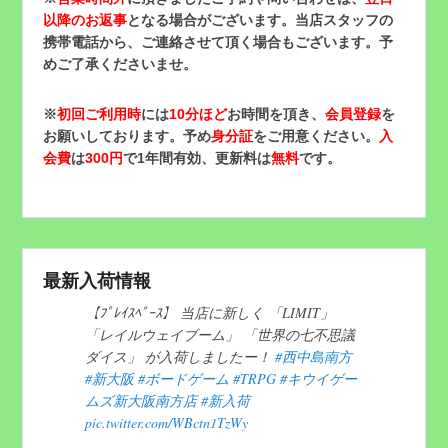
以降のお返事
となる場合がございます。当店スタッフの
携帯電話から、ご連絡させて頂く場合もございます。予
めご了承くださいませ。
※
初回ご利用時
には
10分ほど
お時間を頂き、
会員登録
を
お願いしております。予め
身分証
をご用意ください。
入
会費
は
300円
で1年間有効、更新料は
無料
です。
最新入荷情報
【ﾌﾟﾚｲｽﾍﾟｰｽ】 当店に新しく 「LIMIT」
「レイルウェイブーム」 「世界の七不思議
ダイス」 が入荷しましたー！
#西中島南方
#新大阪
#ボードゲーム
#TRPG
#キウイゲー
ムズ新大阪南方店
#新入荷
pic.twitter.com/WBctn1TzWy