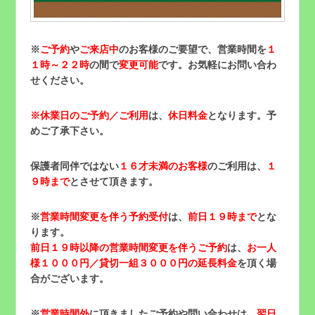
※
ご予約
や
ご来店中
のお客様のご要望で、営業時間を
１
１時～２２時
の間で
変更可能
です。お気軽にお問い合わ
せください。
※
休業日のご予約／ご利用
は、
休日料金
となります。予
めご了承下さい。
保護者同伴ではない
１６才未満のお客様
のご利用は、
１
９時まで
とさせて頂きます。
※
営業時間変更を伴う予約受付
は、
前日１９時まで
とな
ります。
前日１９時以降の営業時間変更を伴うご予約
は、
お一人
様１０００円／貸切一組３０００円の延長料金
を頂く場
合がございます。
※
営業時間外
に頂きましたご予約や問い合わせは、
翌日